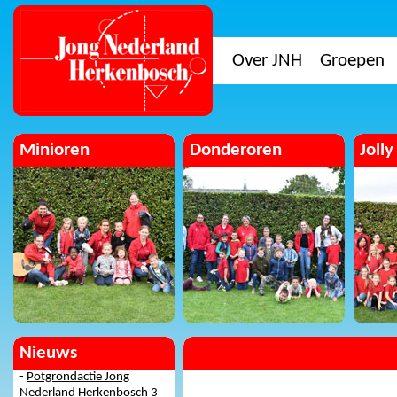
Over JNH
Groepen
Minioren
Donderoren
Jolly
Nieuws
-
Potgrondactie Jong
Nederland Herkenbosch 3